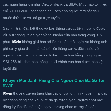
các ngân hàng lớn như Vietcombank và BIDV. Mức nạp tối thiểu
chỉ 50.000 VNĐ, hoàn toàn phù hợp cho người mới bắt đầu
muốn thử sức với đá gà trực tuyến.
Sau khi trận đấu kết thúc và bạn thắng cược, tiền thưởng được
xử lý tự động và chuyển về tài khoản của bạn trong vòng 3–5
phút.
95vin
không giới hạn số lần rút tiền mỗi ngày và không tính
phí xử lý giao dịch – tất cả số tiền thắng cược đều thuộc về
người chơi. Toàn bộ giao dịch được mã hóa bằng công nghệ
SSL 256-bit, đảm bảo thông tin tài chính của bạn được bảo vệ
tuyệt đối.
Khuyến Mãi Dành Riêng Cho Người Chơi Đá Gà Tại
95vin
95vin
thường xuyên triển khai các chương trình khuyến mãi đặc
biệt dành riêng cho khu vực đá gà trực tuyến. Người chơi mới
đăng ký lần đầu sẽ nhận ngay thưởng chào mừng lên đến