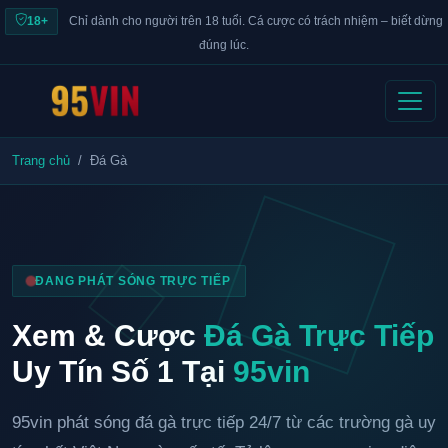
18+
Chỉ dành cho người trên 18 tuổi. Cá cược có trách nhiệm – biết dừng
đúng lúc.
Trang chủ
Đá Gà
ĐANG PHÁT SÓNG TRỰC TIẾP
Xem & Cược
Đá Gà Trực Tiếp
Uy Tín Số 1 Tại
95vin
95vin phát sóng đá gà trực tiếp 24/7 từ các trường gà uy