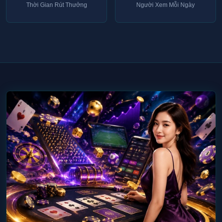
Thời Gian Rút Thưởng
Người Xem Mỗi Ngày