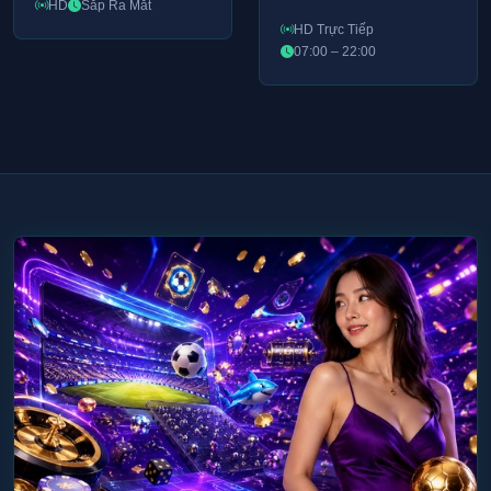
HD
Sắp Ra Mắt
HD Trực Tiếp
07:00 – 22:00