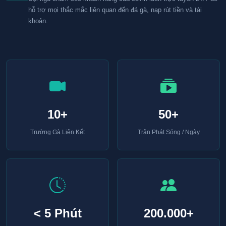
hỗ trợ mọi thắc mắc liên quan đến đá gà, nạp rút tiền và tài
khoản.
10+
50+
Trường Gà Liên Kết
Trận Phát Sóng / Ngày
< 5 Phút
200.000+