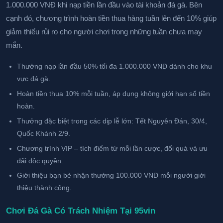
1.000.000 VNĐ khi nạp tiền lần đầu vào tài khoản đá gà. Bên
cạnh đó, chương trình hoàn tiền thua hàng tuần lên đến 10% giúp
giảm thiểu rủi ro cho người chơi trong những tuần chưa may
mắn.
Thưởng nạp lần đầu 50% tối đa 1.000.000 VNĐ dành cho khu
vực đá gà.
Hoàn tiền thua 10% mỗi tuần, áp dụng không giới hạn số tiền
hoàn.
Thưởng đặc biệt trong các dịp lễ lớn: Tết Nguyên Đán, 30/4,
Quốc Khánh 2/9.
Chương trình VIP – tích điểm từ mỗi lần cược, đổi quà và ưu
đãi độc quyền.
Giới thiệu bạn bè nhận thưởng 100.000 VNĐ mỗi người giới
thiệu thành công.
Chơi Đá Gà Có Trách Nhiệm Tại 95vin