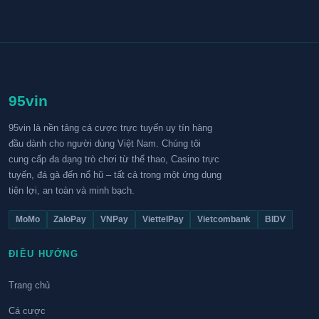
95vin
95vin là nền tảng cá cược trực tuyến uy tín hàng
đầu dành cho người dùng Việt Nam. Chúng tôi
cung cấp đa dạng trò chơi từ thể thao, Casino trực
tuyến, đá gà đến nổ hũ – tất cả trong một ứng dụng
tiện lợi, an toàn và minh bạch.
MoMo
ZaloPay
VNPay
ViettelPay
Vietcombank
BIDV
ĐIỀU HƯỚNG
Trang chủ
Cá cược