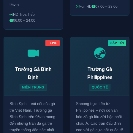
95vin.
Full HD
07:00 – 23:00
HD Trực Tiếp
06:00 – 24:00
LIVE
SẮP TỚI
Trường Gà Bình
Trường Gà
Định
Philippines
MIỀN TRUNG
QUỐC TẾ
Bình Định – cái nôi của gà
Sabong trực tiếp từ
tre Việt Nam. Trường gà
Philippines – nơi có văn
Bình Định trên 95vin mang
hóa đá gà lâu đời bậc nhất
đến những trận đá gà tre
châu Á. Các trận đấu đỉnh
truyền thống đặc sắc nhất
cao với gà cựa sắt quốc tế