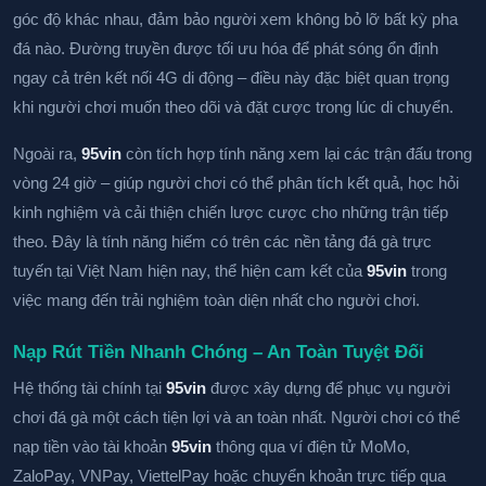
góc độ khác nhau, đảm bảo người xem không bỏ lỡ bất kỳ pha
đá nào. Đường truyền được tối ưu hóa để phát sóng ổn định
ngay cả trên kết nối 4G di động – điều này đặc biệt quan trọng
khi người chơi muốn theo dõi và đặt cược trong lúc di chuyển.
Ngoài ra,
95vin
còn tích hợp tính năng xem lại các trận đấu trong
vòng 24 giờ – giúp người chơi có thể phân tích kết quả, học hỏi
kinh nghiệm và cải thiện chiến lược cược cho những trận tiếp
theo. Đây là tính năng hiếm có trên các nền tảng đá gà trực
tuyến tại Việt Nam hiện nay, thể hiện cam kết của
95vin
trong
việc mang đến trải nghiệm toàn diện nhất cho người chơi.
Nạp Rút Tiền Nhanh Chóng – An Toàn Tuyệt Đối
Hệ thống tài chính tại
95vin
được xây dựng để phục vụ người
chơi đá gà một cách tiện lợi và an toàn nhất. Người chơi có thể
nạp tiền vào tài khoản
95vin
thông qua ví điện tử MoMo,
ZaloPay, VNPay, ViettelPay hoặc chuyển khoản trực tiếp qua